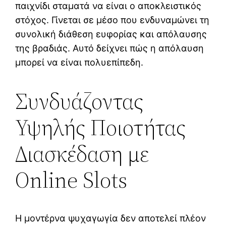
παιχνίδι σταματά να είναι ο αποκλειστικός
στόχος. Γίνεται σε μέσο που ενδυναμώνει τη
συνολική διάθεση ευφορίας και απόλαυσης
της βραδιάς. Αυτό δείχνει πώς η απόλαυση
μπορεί να είναι πολυεπίπεδη.
Συνδυάζοντας
Υψηλής Ποιοτήτας
Διασκέδαση με
Online Slots
Η μοντέρνα ψυχαγωγία δεν αποτελεί πλέον