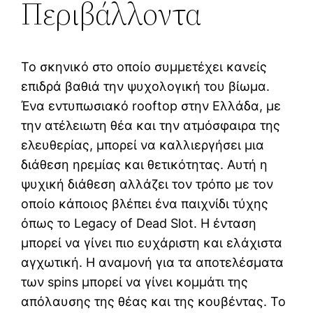
Περιβάλλοντα
Το σκηνικό στο οποίο συμμετέχει κανείς
επιδρά βαθιά την ψυχολογική του βίωμα.
Ένα εντυπωσιακό rooftop στην Ελλάδα, με
την ατέλειωτη θέα και την ατμόσφαιρα της
ελευθερίας, μπορεί να καλλιεργήσει μια
διάθεση ηρεμίας και θετικότητας. Αυτή η
ψυχική διάθεση αλλάζει τον τρόπο με τον
οποίο κάποιος βλέπει ένα παιχνίδι τύχης
όπως το Legacy of Dead Slot. Η ένταση
μπορεί να γίνει πιο ευχάριστη και ελάχιστα
αγχωτική. Η αναμονή για τα αποτελέσματα
των spins μπορεί να γίνει κομμάτι της
απόλαυσης της θέας και της κουβέντας. Το