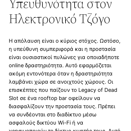
Υπευθυνότητα στον
Ηλεκτρονικό Τζόγο
Η απόλαυση είναι ο κύριος στόχος. Ωστόσο,
η υπεύθυνη συμπεριφορά και η προστασία
είναι ουσιαστικοί πυλώνες για οποιαδήποτε
online δραστηριότητα. Αυτό εφαρμόζεται
ακόμη εντονότερα όταν η δραστηριότητα
λαμβάνει χώρα σε ανοιχτούς χώρους. Οι
επισκέπτες που παίζουν το Legacy of Dead
Slot σε ένα rooftop bar οφείλουν να
διασφαλίζουν την προστασία τους. Πρέπει
να συνδέονται στο διαδίκτυο μέσω
ασφαλούς δικτύου Wi-Fi ή να
χρησιμοποιούν το δίκτυο κινητής τους. Αυτό