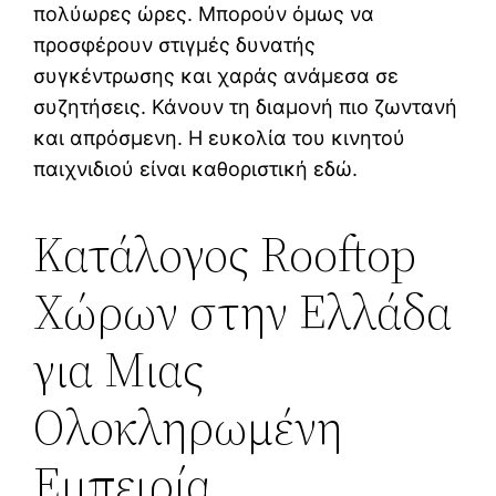
πολύωρες ώρες. Μπορούν όμως να
προσφέρουν στιγμές δυνατής
συγκέντρωσης και χαράς ανάμεσα σε
συζητήσεις. Κάνουν τη διαμονή πιο ζωντανή
και απρόσμενη. Η ευκολία του κινητού
παιχνιδιού είναι καθοριστική εδώ.
Κατάλογος Rooftop
Χώρων στην Ελλάδα
για Μιας
Ολοκληρωμένη
Εμπειρία