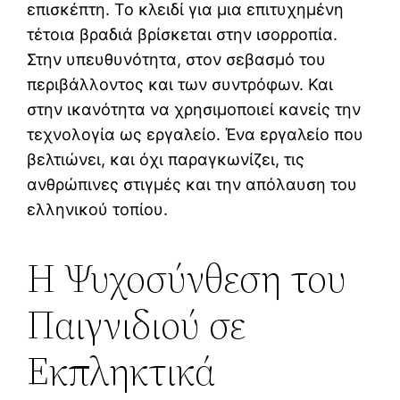
επισκέπτη. Το κλειδί για μια επιτυχημένη
τέτοια βραδιά βρίσκεται στην ισορροπία.
Στην υπευθυνότητα, στον σεβασμό του
περιβάλλοντος και των συντρόφων. Και
στην ικανότητα να χρησιμοποιεί κανείς την
τεχνολογία ως εργαλείο. Ένα εργαλείο που
βελτιώνει, και όχι παραγκωνίζει, τις
ανθρώπινες στιγμές και την απόλαυση του
ελληνικού τοπίου.
Η Ψυχοσύνθεση του
Παιγνιδιού σε
Εκπληκτικά