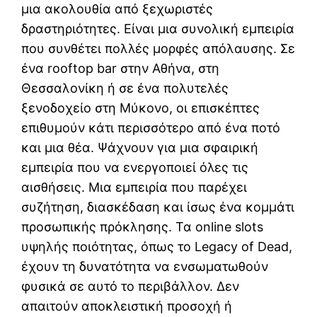
μια ακολουθία από ξεχωριστές
δραστηριότητες. Είναι μια συνολική εμπειρία
που συνθέτει πολλές μορφές απόλαυσης. Σε
ένα rooftop bar στην Αθήνα, στη
Θεσσαλονίκη ή σε ένα πολυτελές
ξενοδοχείο στη Μύκονο, οι επισκέπτες
επιθυμούν κάτι περισσότερο από ένα ποτό
και μια θέα. Ψάχνουν για μια σφαιρική
εμπειρία που να ενεργοποιεί όλες τις
αισθήσεις. Μια εμπειρία που παρέχει
συζήτηση, διασκέδαση και ίσως ένα κομμάτι
προσωπικής πρόκλησης. Τα online slots
υψηλής ποιότητας, όπως το Legacy of Dead,
έχουν τη δυνατότητα να ενσωματωθούν
φυσικά σε αυτό το περιβάλλον. Δεν
απαιτούν αποκλειστική προσοχή ή