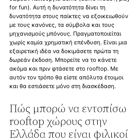
for fun). Αυτή η δυνατότητα δίνει τη
δυνατότητα στους παίκτες να εξοικειωθούν
με τους κανόνες, τα σύμβολα και τους
μηχανισμούς μπόνους. Πραγματοποιείται
χωρίς καμία χρηματική επένδυση. Είναι μια
εξαιρετική ιδέα να δοκιμάσετε πρώτα τη
δωρεάν έκδοση. Μπορείτε να το κάνετε
ακόμα και πριν φτάσετε στο rooftop. Με
αυτόν τον τρόπο θα είστε απόλυτα έτοιμοι
και θα εστιάσετε μόνο στη διασκέδαση.
Πώς μπορώ να εντοπίσω
rooftop χώρους στην
Ελλάδα που είναι φιλικοί