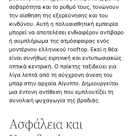
σοβαρότητα και το ρυθμό τους, τονώνουν
την αίσθηση της εξερεύνησης και του
κινδύνου. Αυτή η πολυαισθητική εμπειρία
μπορεί να αποτελέσει ενδιαφέρον αντίβαρο
ή συμπλήρωμα της ατμόσφαιρας ενός
μοντέρνου ελληνικού rooftop. Εκεί η θέα
είναι συνήθως ειρηνική και εντυπωσιακώς
οπτικά κεντρική. Ο παίκτης ταξιδεύει για
λίγα λεπτά από τη σύγχρονη άνεση του
μπαρ στην αρχαία Αίγυπτο. Δημιουργείται
μια έντονη αντίθεση που εμπλουτίζει τη
συνολική ψυχαγωγία της βραδιάς.
Ασφάλεια και