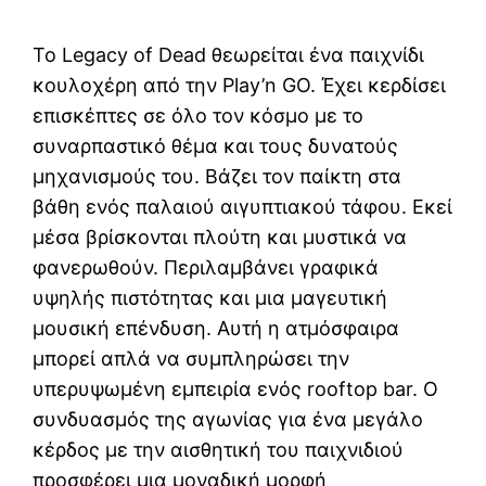
Το Legacy of Dead θεωρείται ένα παιχνίδι
κουλοχέρη από την Play’n GO. Έχει κερδίσει
επισκέπτες σε όλο τον κόσμο με το
συναρπαστικό θέμα και τους δυνατούς
μηχανισμούς του. Βάζει τον παίκτη στα
βάθη ενός παλαιού αιγυπτιακού τάφου. Εκεί
μέσα βρίσκονται πλούτη και μυστικά να
φανερωθούν. Περιλαμβάνει γραφικά
υψηλής πιστότητας και μια μαγευτική
μουσική επένδυση. Αυτή η ατμόσφαιρα
μπορεί απλά να συμπληρώσει την
υπερυψωμένη εμπειρία ενός rooftop bar. Ο
συνδυασμός της αγωνίας για ένα μεγάλο
κέρδος με την αισθητική του παιχνιδιού
προσφέρει μια μοναδική μορφή