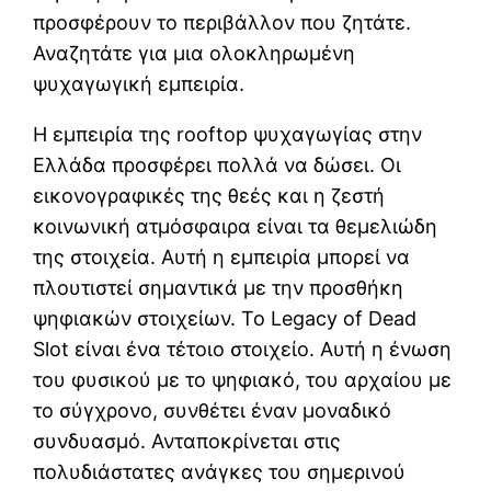
προσφέρουν το περιβάλλον που ζητάτε.
Αναζητάτε για μια ολοκληρωμένη
ψυχαγωγική εμπειρία.
Η εμπειρία της rooftop ψυχαγωγίας στην
Ελλάδα προσφέρει πολλά να δώσει. Οι
εικονογραφικές της θεές και η ζεστή
κοινωνική ατμόσφαιρα είναι τα θεμελιώδη
της στοιχεία. Αυτή η εμπειρία μπορεί να
πλουτιστεί σημαντικά με την προσθήκη
ψηφιακών στοιχείων. Το Legacy of Dead
Slot είναι ένα τέτοιο στοιχείο. Αυτή η ένωση
του φυσικού με το ψηφιακό, του αρχαίου με
το σύγχρονο, συνθέτει έναν μοναδικό
συνδυασμό. Ανταποκρίνεται στις
πολυδιάστατες ανάγκες του σημερινού