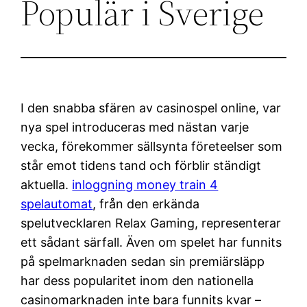
Populär i Sverige
I den snabba sfären av casinospel online, var
nya spel introduceras med nästan varje
vecka, förekommer sällsynta företeelser som
står emot tidens tand och förblir ständigt
aktuella.
inloggning money train 4
spelautomat
, från den erkända
spelutvecklaren Relax Gaming, representerar
ett sådant särfall. Även om spelet har funnits
på spelmarknaden sedan sin premiärsläpp
har dess popularitet inom den nationella
casinomarknaden inte bara funnits kvar –