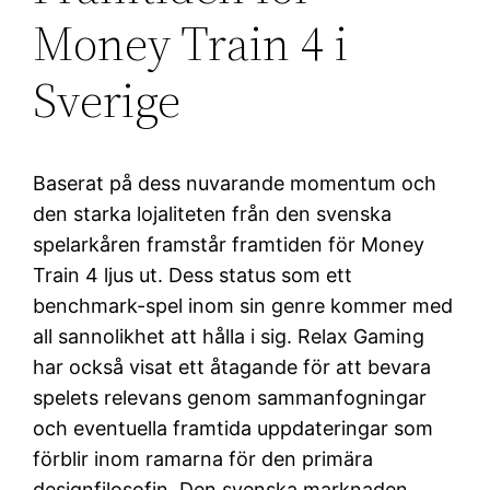
Money Train 4 i
Sverige
Baserat på dess nuvarande momentum och
den starka lojaliteten från den svenska
spelarkåren framstår framtiden för Money
Train 4 ljus ut. Dess status som ett
benchmark-spel inom sin genre kommer med
all sannolikhet att hålla i sig. Relax Gaming
har också visat ett åtagande för att bevara
spelets relevans genom sammanfogningar
och eventuella framtida uppdateringar som
förblir inom ramarna för den primära
designfilosofin. Den svenska marknaden,