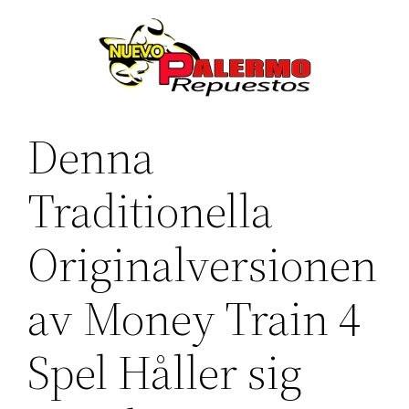
Saltar
al
contenido
Denna
Traditionella
Originalversionen
av Money Train 4
Spel Håller sig