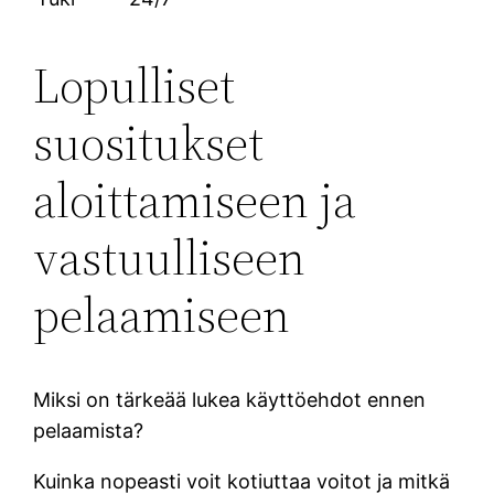
Lopulliset
suositukset
aloittamiseen ja
vastuulliseen
pelaamiseen
Miksi on tärkeää lukea käyttöehdot ennen
pelaamista?
Kuinka nopeasti voit kotiuttaa voitot ja mitkä