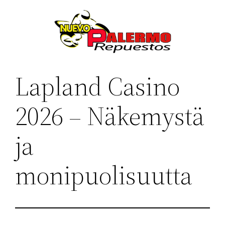
Saltar
al
contenido
Lapland Casino
2026 – Näkemystä
ja
monipuolisuutta