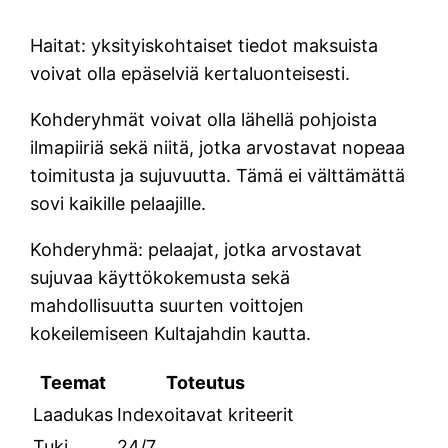
Haitat: yksityiskohtaiset tiedot maksuista
voivat olla epäselviä kertaluonteisesti.
Kohderyhmät voivat olla lähellä pohjoista
ilmapiiriä sekä niitä, jotka arvostavat nopeaa
toimitusta ja sujuvuutta. Tämä ei välttämättä
sovi kaikille pelaajille.
Kohderyhmä: pelaajat, jotka arvostavat
sujuvaa käyttökokemusta sekä
mahdollisuutta suurten voittojen
kokeilemiseen Kultajahdin kautta.
Teemat
Toteutus
Laadukas
Indexoitavat kriteerit
Tuki
24/7