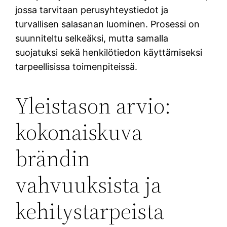
jossa tarvitaan perusyhteystiedot ja
turvallisen salasanan luominen. Prosessi on
suunniteltu selkeäksi, mutta samalla
suojatuksi sekä henkilötiedon käyttämiseksi
tarpeellisissa toimenpiteissä.
Yleistason arvio:
kokonaiskuva
brändin
vahvuuksista ja
kehitystarpeista