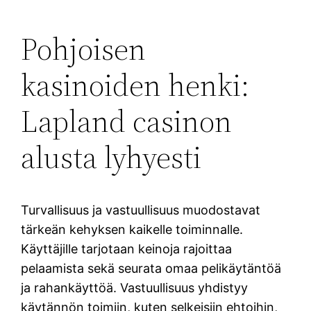
Pohjoisen
kasinoiden henki:
Lapland casinon
alusta lyhyesti
Turvallisuus ja vastuullisuus muodostavat
tärkeän kehyksen kaikelle toiminnalle.
Käyttäjille tarjotaan keinoja rajoittaa
pelaamista sekä seurata omaa pelikäytäntöä
ja rahankäyttöä. Vastuullisuus yhdistyy
käytännön toimiin, kuten selkeisiin ehtoihin,