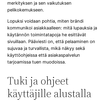
merkityksen ja sen vaikutuksen
pelikokemukseen.
Lopuksi voidaan pohtia, miten brändi
kommunikoi asiakkaalleen: mitä lupauksia ja
käytännön toimintatapoja he esittävät
sivuillaan. Pääviesti on, että pelaaminen on
sujuvaa ja turvallista, mikä näkyy sekä
käyttöohjeissa että asiakaspalvelun
tarjoamissa tuen muodoissa.
Tuki ja ohjeet
käyttäjille alustalla