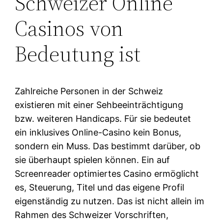
Schweizer Online
Casinos von
Bedeutung ist
Zahlreiche Personen in der Schweiz
existieren mit einer Sehbeeinträchtigung
bzw. weiteren Handicaps. Für sie bedeutet
ein inklusives Online-Casino kein Bonus,
sondern ein Muss. Das bestimmt darüber, ob
sie überhaupt spielen können. Ein auf
Screenreader optimiertes Casino ermöglicht
es, Steuerung, Titel und das eigene Profil
eigenständig zu nutzen. Das ist nicht allein im
Rahmen des Schweizer Vorschriften,