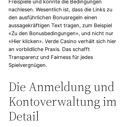
Freispiele und konnte die Bedingungen
nachlesen. Wesentlich ist, dass die Links zu
den ausführlichen Bonusregeln einen
aussagekräftigen Text tragen, zum Beispiel
«Zu den Bonusbedingungen», und nicht nur
«Hier klicken». Verde Casino verhält sich hier
an vorbildliche Praxis. Das schafft
Transparenz und Fairness für jedes
Spielvergnügen.
Die Anmeldung und
Kontoverwaltung im
Detail