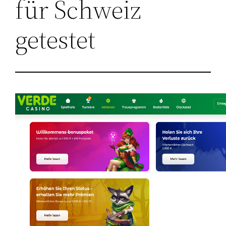
für Schweiz
getestet