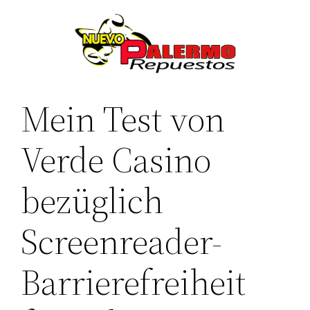
Saltar
al
contenido
Mein Test von
Verde Casino
bezüglich
Screenreader-
Barrierefreiheit