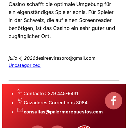
Casino schafft die optimale Umgebung für
ein eigenständiges Spielerlebnis. Für Spieler
in der Schweiz, die auf einen Screenreader
benötigen, ist das Casino ein sehr guter und
zugänglicher Ort.
julio 4, 2026
desireevirasoro@gmail.com
Uncategorized
Contacto : 379 445-9431
Cazadores Correntinos 3084
consultas@palermorepuestos.com