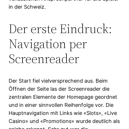
in der Schweiz.
Der erste Eindruck:
Navigation per
Screenreader
Der Start fiel vielversprechend aus. Beim
Öffnen der Seite las der Screenreader die
zentralen Elemente der Homepage geordnet
und in einer sinnvollen Reihenfolge vor. Die
Hauptnavigation mit Links wie «Slots», «Live
Casino» und «Promotions» wurde deutlich als