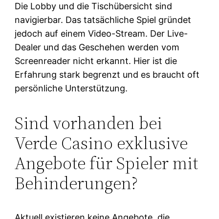
Die Lobby und die Tischübersicht sind
navigierbar. Das tatsächliche Spiel gründet
jedoch auf einem Video-Stream. Der Live-
Dealer und das Geschehen werden vom
Screenreader nicht erkannt. Hier ist die
Erfahrung stark begrenzt und es braucht oft
persönliche Unterstützung.
Sind vorhanden bei
Verde Casino exklusive
Angebote für Spieler mit
Behinderungen?
Aktuell existieren keine Angebote, die