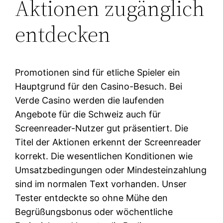
Aktionen zugänglich
entdecken
Promotionen sind für etliche Spieler ein
Hauptgrund für den Casino-Besuch. Bei
Verde Casino werden die laufenden
Angebote für die Schweiz auch für
Screenreader-Nutzer gut präsentiert. Die
Titel der Aktionen erkennt der Screenreader
korrekt. Die wesentlichen Konditionen wie
Umsatzbedingungen oder Mindesteinzahlung
sind im normalen Text vorhanden. Unser
Tester entdeckte so ohne Mühe den
Begrüßungsbonus oder wöchentliche