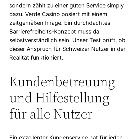
sondern zählt zu einer guten Service simply
dazu. Verde Casino posiert mit einem
zeitgemäßen Image. Ein durchdachtes
Barrierefreiheits-Konzept muss da
selbstverständlich sein. Unser Test prüft, ob
dieser Anspruch für Schweizer Nutzer in der
Realität funktioniert.
Kundenbetreuung
und Hilfestellung
für alle Nutzer
Ein exzellenter Kundenservice hat für jeden