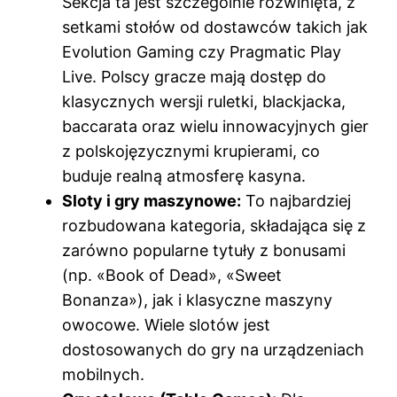
Sekcja ta jest szczególnie rozwinięta, z
setkami stołów od dostawców takich jak
Evolution Gaming czy Pragmatic Play
Live. Polscy gracze mają dostęp do
klasycznych wersji ruletki, blackjacka,
baccarata oraz wielu innowacyjnych gier
z polskojęzycznymi krupierami, co
buduje realną atmosferę kasyna.
Sloty i gry maszynowe:
To najbardziej
rozbudowana kategoria, składająca się z
zarówno popularne tytuły z bonusami
(np. «Book of Dead», «Sweet
Bonanza»), jak i klasyczne maszyny
owocowe. Wiele slotów jest
dostosowanych do gry na urządzeniach
mobilnych.