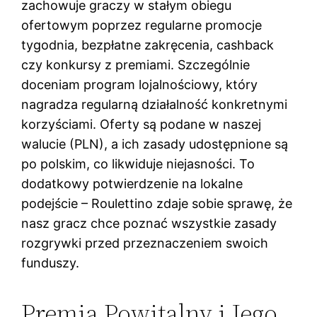
zachowuje graczy w stałym obiegu
ofertowym poprzez regularne promocje
tygodnia, bezpłatne zakręcenia, cashback
czy konkursy z premiami. Szczególnie
doceniam program lojalnościowy, który
nagradza regularną działalność konkretnymi
korzyściami. Oferty są podane w naszej
walucie (PLN), a ich zasady udostępnione są
po polskim, co likwiduje niejasności. To
dodatkowy potwierdzenie na lokalne
podejście – Roulettino zdaje sobie sprawę, że
nasz gracz chce poznać wszystkie zasady
rozgrywki przed przeznaczeniem swoich
funduszy.
Premia Powitalny i Jego