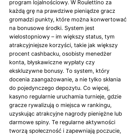
program lojalnościowy. W Roulettino za
każdą grę na prawdziwe pieniądze gracz
gromadzi punkty, które można konwertować
na bonusowe środki. System jest
wielostopniowy – im większy status, tym
atrakcyjniejsze korzyści, takie jak większy
procent cashbacku, osobisty menedżer
konta, błyskawiczne wypłaty czy
ekskluzywne bonusy. To system, który
docenia zaangażowanie, a nie tylko skłania
do pojedynczego depozytu. Co więcej,
kasyno regularnie uruchamia turnieje, gdzie
gracze rywalizują o miejsca w rankingu,
uzyskując atrakcyjne nagrody pieniężne lub
darmowe spiny. Te regularne aktywności
tworzą społeczność i zapewniają poczucie,