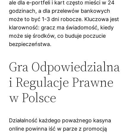
ale dla e-portfeli i kart często mieści w 24
godzinach, a dla przelewów bankowych
może to być 1-3 dni robocze. Kluczowa jest
klarowność: gracz ma świadomość, kiedy
może się środków, co buduje poczucie
bezpieczeństwa.
Gra Odpowiedzialna
i Regulacje Prawne
w Polsce
Działalność każdego poważnego kasyna
online powinna iść w parze z promocją