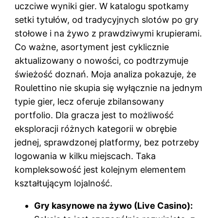
uczciwe wyniki gier. W katalogu spotkamy
setki tytułów, od tradycyjnych slotów po gry
stołowe i na żywo z prawdziwymi krupierami.
Co ważne, asortyment jest cyklicznie
aktualizowany o nowości, co podtrzymuje
świeżość doznań. Moja analiza pokazuje, że
Roulettino nie skupia się wyłącznie na jednym
typie gier, lecz oferuje zbilansowany
portfolio. Dla gracza jest to możliwość
eksploracji różnych kategorii w obrębie
jednej, sprawdzonej platformy, bez potrzeby
logowania w kilku miejscach. Taka
kompleksowość jest kolejnym elementem
kształtującym lojalność.
Gry kasynowe na żywo (Live Casino):