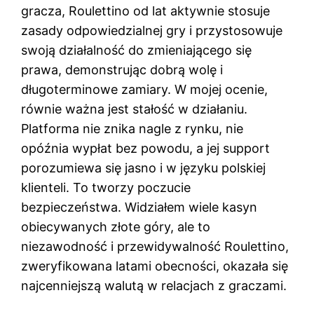
gracza, Roulettino od lat aktywnie stosuje
zasady odpowiedzialnej gry i przystosowuje
swoją działalność do zmieniającego się
prawa, demonstrując dobrą wolę i
długoterminowe zamiary. W mojej ocenie,
równie ważna jest stałość w działaniu.
Platforma nie znika nagle z rynku, nie
opóźnia wypłat bez powodu, a jej support
porozumiewa się jasno i w języku polskiej
klienteli. To tworzy poczucie
bezpieczeństwa. Widziałem wiele kasyn
obiecywanych złote góry, ale to
niezawodność i przewidywalność Roulettino,
zweryfikowana latami obecności, okazała się
najcenniejszą walutą w relacjach z graczami.