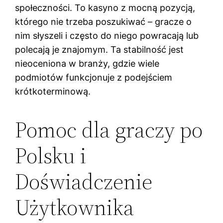
społeczności. To kasyno z mocną pozycją,
którego nie trzeba poszukiwać – gracze o
nim słyszeli i często do niego powracają lub
polecają je znajomym. Ta stabilność jest
nieoceniona w branży, gdzie wiele
podmiotów funkcjonuje z podejściem
krótkoterminową.
Pomoc dla graczy po
Polsku i
Doświadczenie
Użytkownika