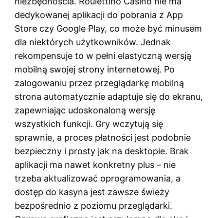
niezbędnościa. Roulettino Casino nie ma
dedykowanej aplikacji do pobrania z App
Store czy Google Play, co może być minusem
dla niektórych użytkowników. Jednak
rekompensuje to w pełni elastyczną wersją
mobilną swojej strony internetowej. Po
zalogowaniu przez przeglądarkę mobilną
strona automatycznie adaptuje się do ekranu,
zapewniając udoskonaloną wersję
wszystkich funkcji. Gry wczytują się
sprawnie, a proces płatności jest podobnie
bezpieczny i prosty jak na desktopie. Brak
aplikacji ma nawet konkretny plus – nie
trzeba aktualizować oprogramowania, a
dostęp do kasyna jest zawsze świeży
bezpośrednio z poziomu przeglądarki.