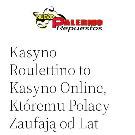
Saltar
al
contenido
Kasyno
Roulettino to
Kasyno Online,
Któremu Polacy
Zaufają od Lat