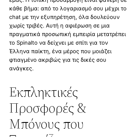
κάθε βήμα: από το λογαριασμό σου μέχρι το
chat με την εξυπηρέτηση, όλα δουλεύουν
χωρίς τριβές. Αυτή η αφιέρωση σε μια
πραγματικά προσωπική εμπειρία μετατρέπει
το Spinalto να δείχνει με σπίτι για τον
Έλληνα παίκτη, ένα μέρος που μοιάζει
φτιαγμένο ακριβώς για τις δικές σου
ανάγκες.
Εκπληκτικές
Προσφορές &
Μπόνους που