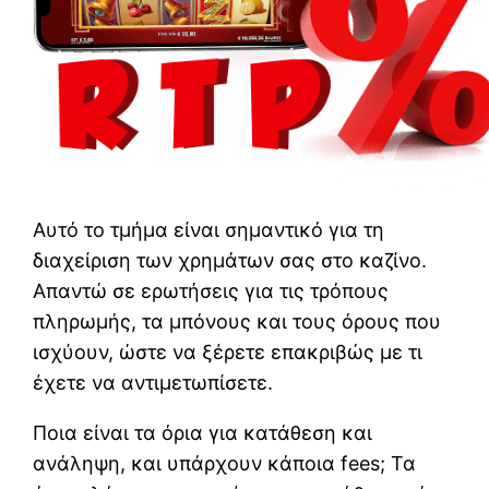
Αυτό το τμήμα είναι σημαντικό για τη
διαχείριση των χρημάτων σας στο καζίνο.
Απαντώ σε ερωτήσεις για τις τρόπους
πληρωμής, τα μπόνους και τους όρους που
ισχύουν, ώστε να ξέρετε επακριβώς με τι
έχετε να αντιμετωπίσετε.
Ποια είναι τα όρια για κατάθεση και
ανάληψη, και υπάρχουν κάποια fees; Τα