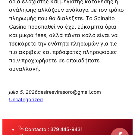
όρια ελάχιστης και μέγιστης κατάθεσης ή
ανάληψης αλλάζουν ανάλογα με τον τρόπο
πληρωμής που θα διαλέξετε. Το Spinalto
Casino προσπαθεί να έχει εύκαμπτα όρια
και μικρά fees, αλλά πάντα καλό είναι να
τσεκάρετε την ενότητα πληρωμών για τις
πιο ακριβείς και πρόσφατες πληροφορίες
πριν προχωρήσετε σε οποιαδήποτε
συναλλαγή.
julio 5, 2026
desireevirasoro@gmail.com
Uncategorized
Contacto : 379 445-9431