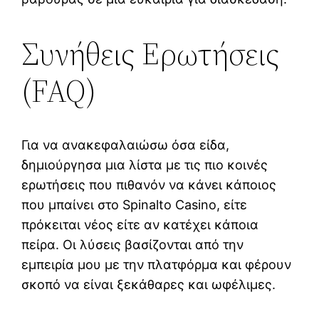
Συνήθεις Ερωτήσεις
(FAQ)
Για να ανακεφαλαιώσω όσα είδα,
δημιούργησα μια λίστα με τις πιο κοινές
ερωτήσεις που πιθανόν να κάνει κάποιος
που μπαίνει στο Spinalto Casino, είτε
πρόκειται νέος είτε αν κατέχει κάποια
πείρα. Οι λύσεις βασίζονται από την
εμπειρία μου με την πλατφόρμα και φέρουν
σκοπό να είναι ξεκάθαρες και ωφέλιμες.