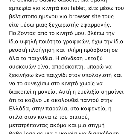
εμπειρία για κινητά και tablet, είτε μέσω του
βελτιστοποιημένου για browser site τους
είτε μέσω μιας ξεχωριστής εφαρμογής.
Παίζοντας από το κινητό μου, βλέπω την
ίδια υψηλή ποιότητα γραφικών, έχω την ίδια
ρευστή πλοήγηση και πλήρη πρόσβαση σε
όλα τα παιχνίδια. Η σύνδεση μεταξύ
συσκευών είναι απρόσκοπτη, μπορώ να
ξεκινήσω ένα παιχνίδι στον υπολογιστή και
να το συνεχίσω στο κινητό χωρίς να
διακοπεί η μαγεία. Αυτή η ευελιξία σημαίνει
ότι το καζίνο με ακολουθεί παντού στην
Ελλάδα, στην παραλία, στο καφενείο, ή
απλά στον καναπέ του σπιτιού,
μετατρέποντας ακόμα και μια στιγμή
βαβούρας σε μια ευκαιρία για διασκέδαση.