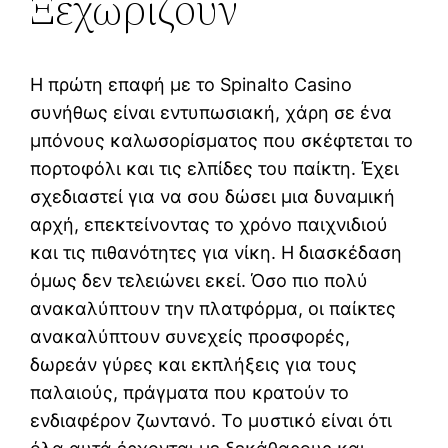
Ξεχωρίζουν
Η πρώτη επαφή με το Spinalto Casino
συνήθως είναι εντυπωσιακή, χάρη σε ένα
μπόνους καλωσορίσματος που σκέφτεται το
πορτοφόλι και τις ελπίδες του παίκτη. Έχει
σχεδιαστεί για να σου δώσει μια δυναμική
αρχή, επεκτείνοντας το χρόνο παιχνιδιού
και τις πιθανότητες για νίκη. Η διασκέδαση
όμως δεν τελειώνει εκεί. Όσο πιο πολύ
ανακαλύπτουν την πλατφόρμα, οι παίκτες
ανακαλύπτουν συνεχείς προσφορές,
δωρεάν γύρες και εκπλήξεις για τους
παλαιούς, πράγματα που κρατούν το
ενδιαφέρον ζωντανό. Το μυστικό είναι ότι