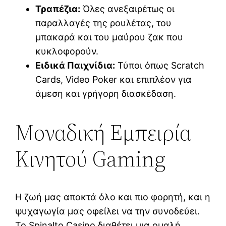
Τραπέζια:
Όλες ανεξαιρέτως οι
παραλλαγές της ρουλέτας, του
μπακαρά και του μαύρου ζακ που
κυκλοφορούν.
Ειδικά Παιχνίδια:
Τύποι όπως Scratch
Cards, Video Poker και επιπλέον για
άμεση και γρήγορη διασκέδαση.
Μοναδική Εμπειρία
Κινητού Gaming
Η ζωή μας αποκτά όλο και πιο φορητή, και η
ψυχαγωγία μας οφείλει να την συνοδεύει.
Το Spinalto Casino διαθέτει μια ομαλή