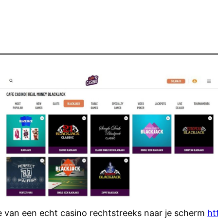
e van een echt casino rechtstreeks naar je scherm
ht