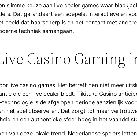
 slimme keuze aan live dealer games waar blackjack 
s. Dat garandeert een soepele, interactieve en vooral
et beeld dat haarscherp is en het contact met andere 
 moderne techniek samengaan.
ive Casino Gaming i
 live casino games. Het betreft hen niet meer uitslui
ntie die een live dealer biedt. Tikitaka Casino antici
m-technologie is de afgelopen periode aanzienlijk voo
van het spel observeren. Dat zorgt tot meer vertrou
jkheid en een authentieke sfeer hoog in het vaandel st
ijpen van deze lokale trend. Nederlandse spelers lette