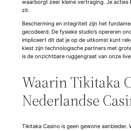
waarborgt zeer kleine vertraging. Je acties 
zit.
Bescherming en integriteit zijn het fundame
gecodeerd. De fysieke studio’s opereren ond
impliceert dit dat je op de uitkomst kunt rek
kiest zijn technologische partners met grote
is de onzichtbare ruggengraat van onze live
Waarin Tikitaka C
Nederlandse Cas
Tikitaka Casino is geen gewone aanbieder. We