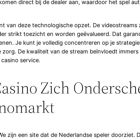
komen direct bij de dealer aan, waardoor het spel auth
nt van deze technologische opzet. De videostreams zi
er strikt toezicht en worden geëvalueerd. Dat garande
enen. Je kunt je volledig concentreren op je strategie
 zorg. De kwaliteit van de stream beïnvloedt immers d
 casino service.
asino Zich Ondersche
inomarkt
 zijn een site dat de Nederlandse speler doorziet. Da