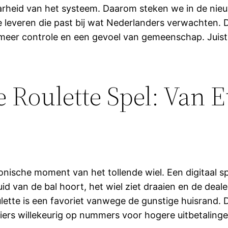
aarheid van het systeem. Daarom steken we in de nieu
e leveren die past bij wat Nederlanders verwachten. D
 meer controle en een gevoel van gemeenschap. Juist 
 Roulette Spel: Van E
iconische moment van het tollende wiel. Een digitaal 
luid van de bal hoort, het wiel ziet draaien en de dea
oulette is een favoriet vanwege de gunstige huisran
liers willekeurig op nummers voor hogere uitbetaling