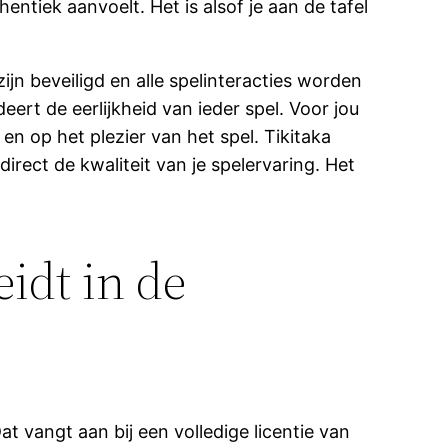
entiek aanvoelt. Het is alsof je aan de tafel
jn beveiligd en alle spelinteracties worden
ert de eerlijkheid van ieder spel. Voor jou
 en op het plezier van het spel. Tikitaka
irect de kwaliteit van je spelervaring. Het
idt in de
t vangt aan bij een volledige licentie van