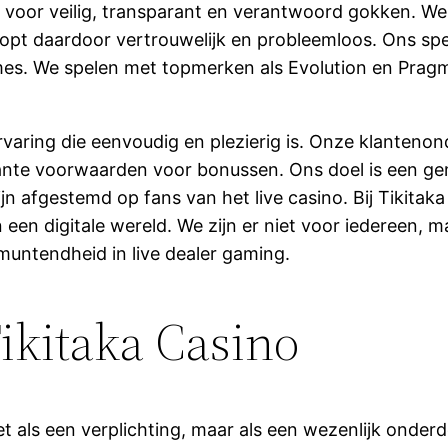
asis voor veilig, transparant en verantwoord gokken. 
t daardoor vertrouwelijk en probleemloos. Ons spel
mes. We spelen met topmerken als Evolution en Prag
varing die eenvoudig en plezierig is. Onze klanteno
parante voorwaarden voor bonussen. Ons doel is een 
n afgestemd op fans van het live casino. Bij Tikitaka 
 een digitale wereld. We zijn er niet voor iedereen, 
itmuntendheid in live dealer gaming.
Tikitaka Casino
t als een verplichting, maar als een wezenlijk onderd