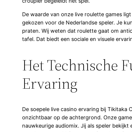
croupier begeleidt het spel.
De waarde van onze live roulette games ligt 
gekozen voor de Nederlandse speler. Je kunt
praten. Wij weten dat roulette gaat om ant
tafel. Dat biedt een sociale en visuele erv
Het Technische F
Ervaring
De soepele live casino ervaring bij Tikitak
onzichtbaar op de achtergrond. Onze games
nauwkeurige audiomix. Jij als speler bekijkt