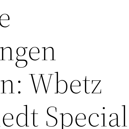
e
ingen
n: Wbetz
edt Specia