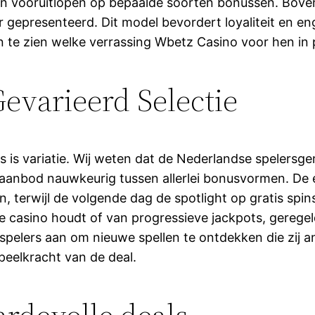
 vooruitlopen op bepaalde soorten bonussen. Bovend
er gepresenteerd. Dit model bevordert loyaliteit en 
te zien welke verrassing Wbetz Casino voor hen in p
evarieerd Selectie
ls is variatie. Wij weten dat de Nederlandse spelersg
 aanbod nauwkeurig tussen allerlei bonusvormen. De 
 terwijl de volgende dag de spotlight op gratis spins
live casino houdt of van progressieve jackpots, gerege
 spelers aan om nieuwe spellen te ontdekken die zij
peelkracht van de deal.