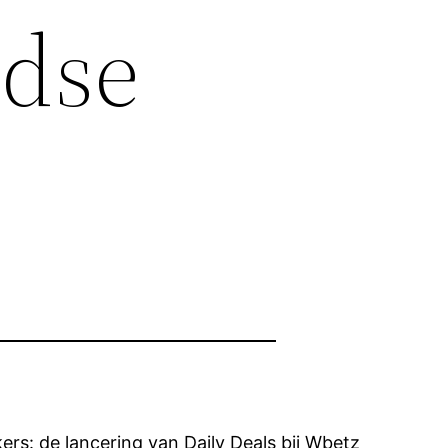
ndse
ers: de lancering van Daily Deals bij Wbetz