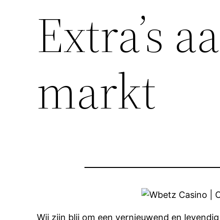
Extra’s 
markt
Wij zijn blij om een vernieuwend en levendi