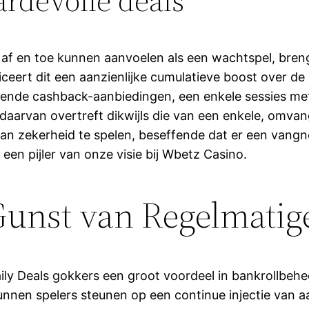
rdevolle deals
af en toe kunnen aanvoelen als een wachtspel, bren
liceert dit een aanzienlijke cumulatieve boost over de
llende cashback-aanbiedingen, een enkele sessies me
 daarvan overtreft dikwijls die van een enkele, omvan
an zekerheid te spelen, beseffende dat er een vangn
een pijler van onze visie bij Wbetz Casino.
 Gunst van Regelmatig
ly Deals gokkers een groot voordeel in bankrollbeheer
unnen spelers steunen op een continue injectie van a