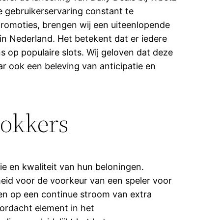
de gebruikerservaring constant te
promoties, brengen wij een uiteenlopende
in Nederland. Het betekent dat er iedere
 op populaire slots. Wij geloven dat deze
r ook een beleving van anticipatie en
Gokkers
ie en kwaliteit van hun beloningen.
jkheid voor de voorkeur van een speler voor
wen op een continue stroom van extra
ordacht element in het