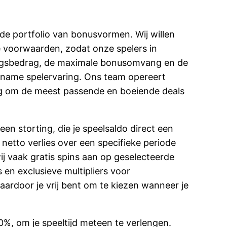
ide portfolio van bonusvormen. Wij willen
 voorwaarden, zodat onze spelers in
rtingsbedrag, de maximale bonusomvang en de
gename spelervaring. Ons team opereert
g om de meest passende en boeiende deals
en storting, die je speelsaldo direct een
 netto verlies over een specifieke periode
 vaak gratis spins aan op geselecteerde
 en exclusieve multipliers voor
waardoor je vrij bent om te kiezen wanneer je
%, om je speeltijd meteen te verlengen.