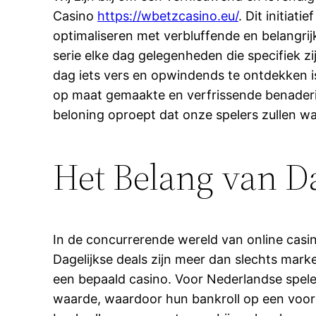
Casino
https://wbetzcasino.eu/
. Dit initiat
optimaliseren met verbluffende en belangri
serie elke dag gelegenheden die specifiek z
dag iets vers en opwindends te ontdekken is
op maat gemaakte en verfrissende benaderin
beloning oproept dat onze spelers zullen w
Het Belang van Da
In de concurrerende wereld van online casin
Dagelijkse deals zijn meer dan slechts market
een bepaald casino. Voor Nederlandse spele
waarde, waardoor hun bankroll op een voor