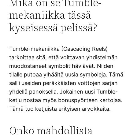
Mikä on se Tumble-
mekaniikka tässä
kyseisessä pelissä?
Tumble-mekaniikka (Cascading Reels)
tarkoittaa sitä, että voittavan yhdistelmän
muodostaneet symbolit häviävät. Niiden
tilalle putoaa ylhäältä uusia symboleja. Tämä
sallii useiden peräkkäisten voittojen sarjan
yhdellä panoksella. Jokainen uusi Tumble-
ketju nostaa myös bonuspyörteen kertojaa.
Tämä tuo ketjuista erityisen arvokkaita.
Onko mahdollista