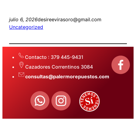
julio 6, 2026
desireevirasoro@gmail.com
Uncategorized
Contacto : 379 445-9431
Cazadores Correntinos 3084
consultas@palermorepuestos.com