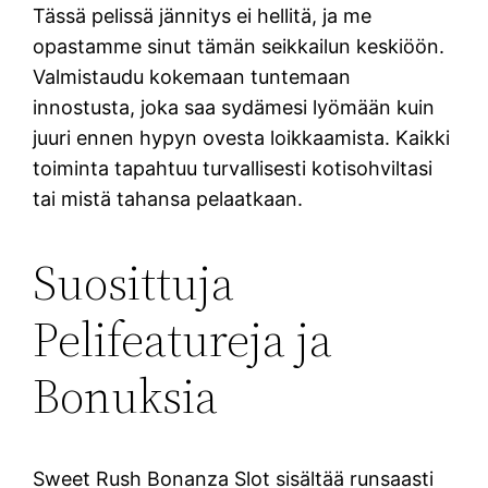
Tässä pelissä jännitys ei hellitä, ja me
opastamme sinut tämän seikkailun keskiöön.
Valmistaudu kokemaan tuntemaan
innostusta, joka saa sydämesi lyömään kuin
juuri ennen hypyn ovesta loikkaamista. Kaikki
toiminta tapahtuu turvallisesti kotisohviltasi
tai mistä tahansa pelaatkaan.
Suosittuja
Pelifeatureja ja
Bonuksia
Sweet Rush Bonanza Slot sisältää runsaasti