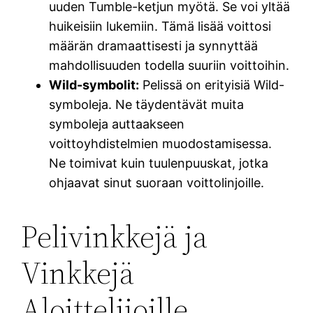
uuden Tumble-ketjun myötä. Se voi yltää
huikeisiin lukemiin. Tämä lisää voittosi
määrän dramaattisesti ja synnyttää
mahdollisuuden todella suuriin voittoihin.
Wild-symbolit:
Pelissä on erityisiä Wild-
symboleja. Ne täydentävät muita
symboleja auttaakseen
voittoyhdistelmien muodostamisessa.
Ne toimivat kuin tuulenpuuskat, jotka
ohjaavat sinut suoraan voittolinjoille.
Pelivinkkejä ja
Vinkkejä
Aloittelijoille