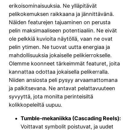
erikoisominaisuuksia. Ne ylläpitävät
pelikokemuksen raikkaana ja jännittävänä.
Näiden featurejen tajuaminen on perusta
pelin maksimaaliseen potentiaaliin. Ne eivät
ole pelkkiä kuvioita näytöllä, vaan ne ovat
pelin ytimen. Ne tuovat uutta energiaa ja
mahdollisuuksia jokaiselle pelikierrokselle.
Olemme koonneet tärkeimmät featuret, joita
kannattaa odottaa jokaisella pelikerralla.
Niiden ansiosta peli pysyy arvaamattomana
ja palkitsevana. Ne antavat pelattavuuteen
syvyyttä, jota monilta perinteisiltä
kolikkopeleiltä uupuu.
Tumble-mekaniikka (Cascading Reels):
Voittavat symbolit poistuvat, ja uudet