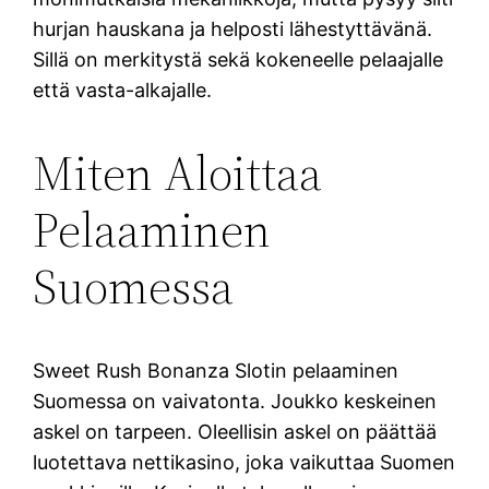
hurjan hauskana ja helposti lähestyttävänä.
Sillä on merkitystä sekä kokeneelle pelaajalle
että vasta-alkajalle.
Miten Aloittaa
Pelaaminen
Suomessa
Sweet Rush Bonanza Slotin pelaaminen
Suomessa on vaivatonta. Joukko keskeinen
askel on tarpeen. Oleellisin askel on päättää
luotettava nettikasino, joka vaikuttaa Suomen