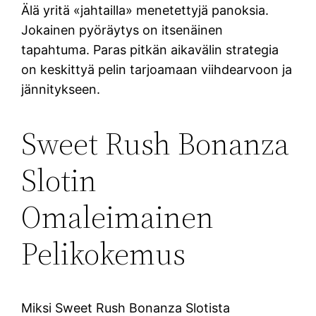
Älä yritä «jahtailla» menetettyjä panoksia.
Jokainen pyöräytys on itsenäinen
tapahtuma. Paras pitkän aikavälin strategia
on keskittyä pelin tarjoamaan viihdearvoon ja
jännitykseen.
Sweet Rush Bonanza
Slotin
Omaleimainen
Pelikokemus
Miksi Sweet Rush Bonanza Slotista