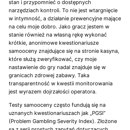
stan i przypomnieć o dostępnych
narzędziach kontroli. To nie jest wtargnięcie
w intymność, a działanie prewencyjne mające
na celu moje dobro. Jako gracz jestem w
stanie również na własną rękę wykonać
krótkie, anonimowe kwestionariusze
samooceny znajdujące się na stronie kasyna,
które służą zweryfikować, czy moje
nastawienie do gry nadal znajduje się w
granicach zdrowej zabawy. Taka
transparentność w kwestii monitorowania
jest wyrazem dojrzałości operatora.
Testy samooceny często fundują się na
uznanych kwestionariuszach jak „PGSI”
(Problem Gambling Severity Index). Złożone
są z serii prostych zapytań dotyczących