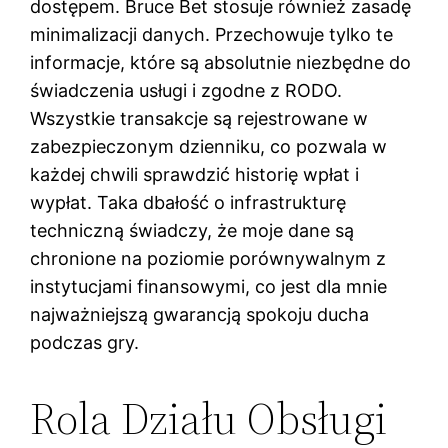
dostępem. Bruce Bet stosuje również zasadę
minimalizacji danych. Przechowuje tylko te
informacje, które są absolutnie niezbędne do
świadczenia usługi i zgodne z RODO.
Wszystkie transakcje są rejestrowane w
zabezpieczonym dzienniku, co pozwala w
każdej chwili sprawdzić historię wpłat i
wypłat. Taka dbałość o infrastrukturę
techniczną świadczy, że moje dane są
chronione na poziomie porównywalnym z
instytucjami finansowymi, co jest dla mnie
najważniejszą gwarancją spokoju ducha
podczas gry.
Rola Działu Obsługi