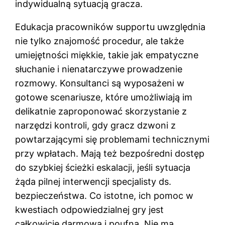
indywidualną sytuacją gracza.
Edukacja pracowników supportu uwzględnia
nie tylko znajomość procedur, ale także
umiejętności miękkie, takie jak empatyczne
słuchanie i nienatarczywe prowadzenie
rozmowy. Konsultanci są wyposażeni w
gotowe scenariusze, które umożliwiają im
delikatnie zaproponować skorzystanie z
narzędzi kontroli, gdy gracz dzwoni z
powtarzającymi się problemami technicznymi
przy wpłatach. Mają też bezpośredni dostęp
do szybkiej ścieżki eskalacji, jeśli sytuacja
żąda pilnej interwencji specjalisty ds.
bezpieczeństwa. Co istotne, ich pomoc w
kwestiach odpowiedzialnej gry jest
całkowicie darmowa i poufna. Nie ma