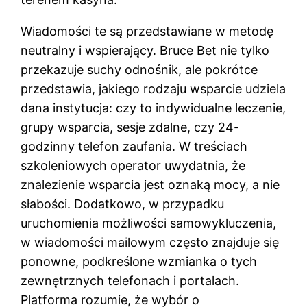
Wiadomości te są przedstawiane w metodę
neutralny i wspierający. Bruce Bet nie tylko
przekazuje suchy odnośnik, ale pokrótce
przedstawia, jakiego rodzaju wsparcie udziela
dana instytucja: czy to indywidualne leczenie,
grupy wsparcia, sesje zdalne, czy 24-
godzinny telefon zaufania. W treściach
szkoleniowych operator uwydatnia, że
znalezienie wsparcia jest oznaką mocy, a nie
słabości. Dodatkowo, w przypadku
uruchomienia możliwości samowykluczenia,
w wiadomości mailowym często znajduje się
ponowne, podkreślone wzmianka o tych
zewnętrznych telefonach i portalach.
Platforma rozumie, że wybór o