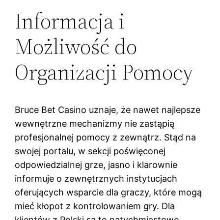
Informacja i
Możliwość do
Organizacji Pomocy
Bruce Bet Casino uznaje, że nawet najlepsze
wewnętrzne mechanizmy nie zastąpią
profesjonalnej pomocy z zewnątrz. Stąd na
swojej portalu, w sekcji poświęconej
odpowiedzialnej grze, jasno i klarownie
informuje o zewnętrznych instytucjach
oferujących wsparcie dla graczy, które mogą
mieć kłopot z kontrolowaniem gry. Dla
klientów z Polski są to natychmiastowe