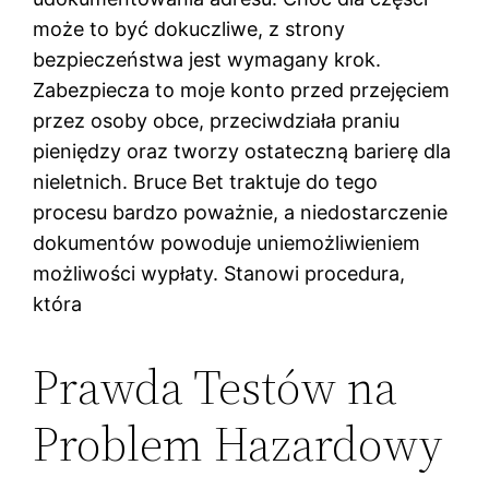
może to być dokuczliwe, z strony
bezpieczeństwa jest wymagany krok.
Zabezpiecza to moje konto przed przejęciem
przez osoby obce, przeciwdziała praniu
pieniędzy oraz tworzy ostateczną barierę dla
nieletnich. Bruce Bet traktuje do tego
procesu bardzo poważnie, a niedostarczenie
dokumentów powoduje uniemożliwieniem
możliwości wypłaty. Stanowi procedura,
która
Prawda Testów na
Problem Hazardowy