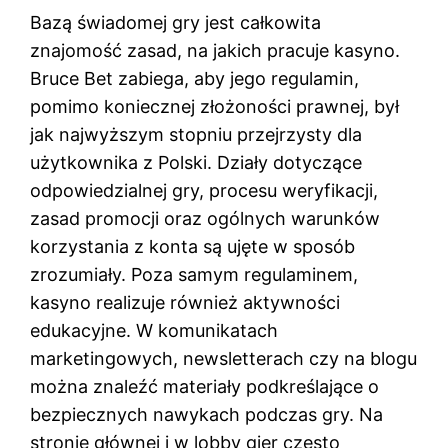
Bazą świadomej gry jest całkowita
znajomość zasad, na jakich pracuje kasyno.
Bruce Bet zabiega, aby jego regulamin,
pomimo koniecznej złożoności prawnej, był
jak najwyższym stopniu przejrzysty dla
użytkownika z Polski. Działy dotyczące
odpowiedzialnej gry, procesu weryfikacji,
zasad promocji oraz ogólnych warunków
korzystania z konta są ujęte w sposób
zrozumiały. Poza samym regulaminem,
kasyno realizuje również aktywności
edukacyjne. W komunikatach
marketingowych, newsletterach czy na blogu
można znaleźć materiały podkreślające o
bezpiecznych nawykach podczas gry. Na
stronie głównej i w lobby gier często