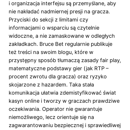
i organizacja interfejsu są przemyślane, aby
nie nakładać nadmiernej presji na gracza.
Przyciski do sekcji z limitami czy
informacjami o wsparciu są czytelnie
widoczne, a nie zamaskowane w odległych
zakładkach. Bruce Bet regularnie publikuje
też treści na swoim blogu, które w
przystępny sposób tłumaczą zasady fair play,
matematyczne podstawy gier (jak RTP –
procent zwrotu dla gracza) oraz ryzyko
skojarzone z hazardem. Taka stała
komunikacja ułatwia zdemistyfikować świat
kasyn online i tworzy w graczach prawdziwe
oczekiwania. Operator nie gwarantuje
niemożliwego, lecz orientuje się na
zagwarantowaniu bezpiecznej i sprawiedliwej