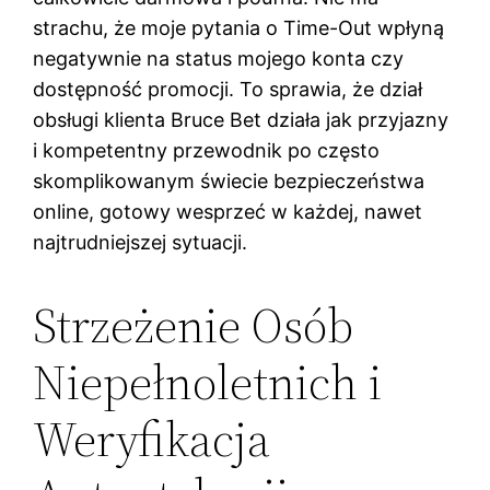
strachu, że moje pytania o Time-Out wpłyną
negatywnie na status mojego konta czy
dostępność promocji. To sprawia, że dział
obsługi klienta Bruce Bet działa jak przyjazny
i kompetentny przewodnik po często
skomplikowanym świecie bezpieczeństwa
online, gotowy wesprzeć w każdej, nawet
najtrudniejszej sytuacji.
Strzeżenie Osób
Niepełnoletnich i
Weryfikacja