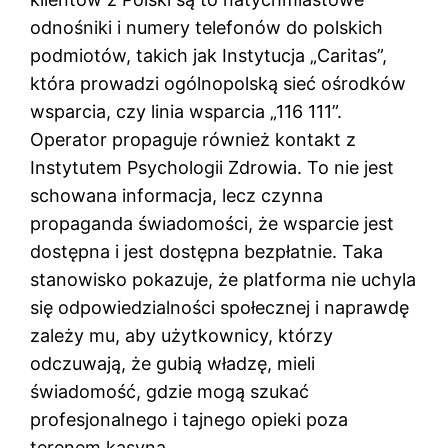
odnośniki i numery telefonów do polskich
podmiotów, takich jak Instytucja „Caritas”,
która prowadzi ogólnopolską sieć ośrodków
wsparcia, czy linia wsparcia „116 111”.
Operator propaguje również kontakt z
Instytutem Psychologii Zdrowia. To nie jest
schowana informacja, lecz czynna
propaganda świadomości, że wsparcie jest
dostępna i jest dostępna bezpłatnie. Taka
stanowisko pokazuje, że platforma nie uchyla
się odpowiedzialności społecznej i naprawdę
zależy mu, aby użytkownicy, którzy
odczuwają, że gubią władzę, mieli
świadomość, gdzie mogą szukać
profesjonalnego i tajnego opieki poza
terenem kasyna.