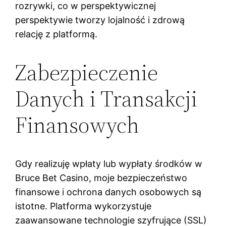
rozrywki, co w perspektywicznej
perspektywie tworzy lojalność i zdrową
relację z platformą.
Zabezpieczenie
Danych i Transakcji
Finansowych
Gdy realizuję wpłaty lub wypłaty środków w
Bruce Bet Casino, moje bezpieczeństwo
finansowe i ochrona danych osobowych są
istotne. Platforma wykorzystuje
zaawansowane technologie szyfrujące (SSL)