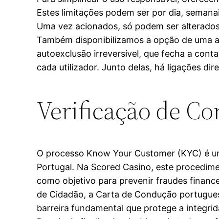
Estes limitações podem ser por dia, semana
Uma vez acionados, só podem ser alterados
Também disponibilizamos a opção de uma au
autoexclusão irreversível, que fecha a con
cada utilizador. Junto delas, há ligações d
Verificação de C
O processo Know Your Customer (KYC) é um
Portugal. Na Scored Casino, este procedimen
como objetivo para prevenir fraudes finan
de Cidadão, a Carta de Condução portugues
barreira fundamental que protege a integri