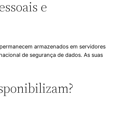
essoais e
os permanecem armazenados em servidores
nacional de segurança de dados. As suas
sponibilizam?