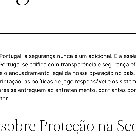
Portugal, a segurança nunca é um adicional. É a ess
Portugal se edifica com transparência e segurança ef
o enquadramento legal da nossa operação no país. 
ptação, as políticas de jogo responsável e os siste
ores se entreguem ao entretenimento, confiantes por
tor.
obre Proteção na Sc