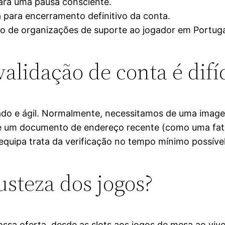
ara uma pausa consciente.
a para encerramento definitivo da conta.
to de organizações de suporte ao jogador em Portuga
lidação de conta é difíc
do e ágil. Normalmente, necessitamos de uma image
 de um documento de endereço recente (como uma fat
 equipa trata da verificação no tempo mínimo possíve
usteza dos jogos?
 nossa oferta, desde as slots aos jogos de mesa ao vi