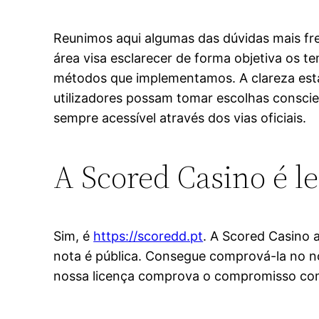
Reunimos aqui algumas das dúvidas mais fre
área visa esclarecer de forma objetiva os 
métodos que implementamos. A clareza estab
utilizadores possam tomar escolhas conscien
sempre acessível através dos vias oficiais.
A Scored Casino é le
Sim, é
https://scoredd.pt
. A Scored Casino 
nota é pública. Consegue comprová-la no nos
nossa licença comprova o compromisso com 