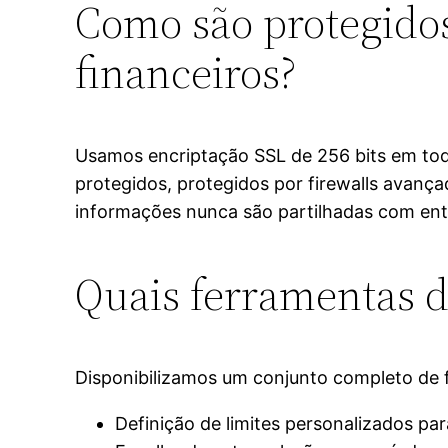
Como são protegidos
financeiros?
Usamos encriptação SSL de 256 bits em to
protegidos, protegidos por firewalls avanç
informações nunca são partilhadas com enti
Quais ferramentas d
Disponibilizamos um conjunto completo de 
Definição de limites personalizados pa