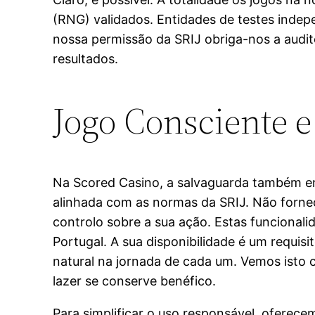
(RNG) validados. Entidades de testes indep
nossa permissão da SRIJ obriga-nos a audito
resultados.
Jogo Consciente 
Na Scored Casino, a salvaguarda também en
alinhada com as normas da SRIJ. Não forne
controlo sobre a sua ação. Estas funciona
Portugal. A sua disponibilidade é um requisi
natural na jornada de cada um. Vemos ist
lazer se conserve benéfico.
Para simplificar o uso responsável, oferec