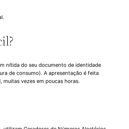
l.
il?
m nítida do seu documento de identidade
ura de consumo). A apresentação é feita
l, muitas vezes em poucas horas.
vo, utilizam Geradores de Números Aleatórios