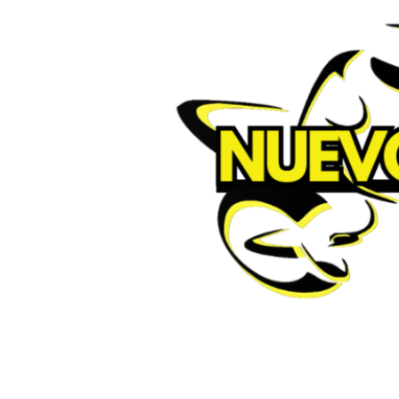
Saltar
al
contenido