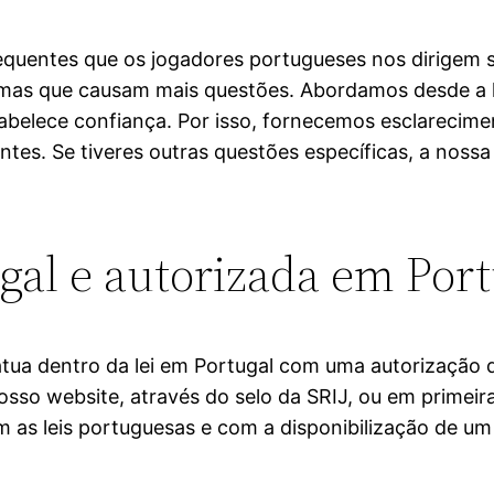
quentes que os jogadores portugueses nos dirigem s
temas que causam mais questões. Abordamos desde a l
elece confiança. Por isso, fornecemos esclarecimen
tes. Se tiveres outras questões específicas, a noss
gal e autorizada em Port
atua dentro da lei em Portugal com uma autorização d
so website, através do selo da SRIJ, ou em primeira 
as leis portuguesas e com a disponibilização de um