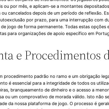
is ou por mês, e aplicam-se a montantes depositados
 ou cancelados depois de um período de reflexão. Es
toexclusão por prazo, para uma interrupção com dur
ta de jogo de forma permanente. Todas estas opções
iretas para organizações de apoio específico em Portu
onta e Procedimentos 
 procedimento padrão no ramo e um obrigação legal 
to é essencial para a integridade de todos os utiliza
ceiras, branqueamento de dinheiro e o acesso a men
a ou um comprovativo de morada válido. Isto não se 
dade da nossa plataforma de jogo. O processo é geral