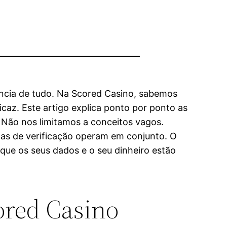
ência de tudo. Na Scored Casino, sabemos
icaz. Este artigo explica ponto por ponto as
Não nos limitamos a conceitos vagos.
mas de verificação operam em conjunto. O
que os seus dados e o seu dinheiro estão
ored Casino