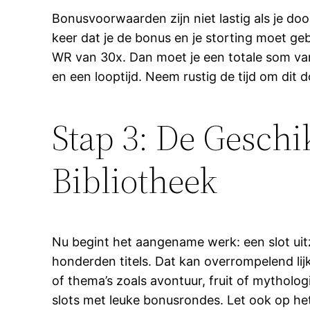
Bonusvoorwaarden zijn niet lastig als je doo
keer dat je de bonus en je storting moet geb
WR van 30x. Dan moet je een totale som van
en een looptijd. Neem rustig de tijd om dit
Stap 3: De Geschik
Bibliotheek
Nu begint het aangename werk: een slot uit
honderden titels. Dat kan overrompelend lij
of thema’s zoals avontuur, fruit of mytholo
slots met leuke bonusrondes. Let ook op het