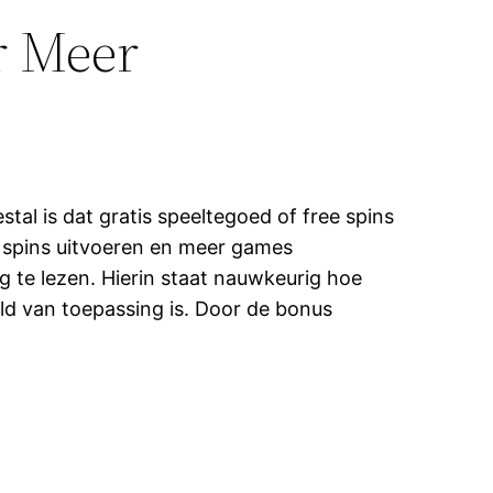
r Meer
al is dat gratis speeltegoed of free spins
er spins uitvoeren en meer games
 te lezen. Hierin staat nauwkeurig hoe
ld van toepassing is. Door de bonus