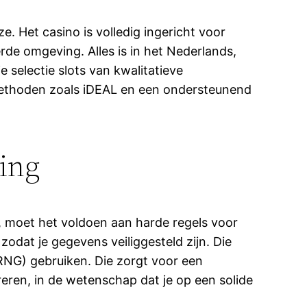
e. Het casino is volledig ingericht voor
rde omgeving. Alles is in het Nederlands,
 selectie slots van kwalitatieve
almethoden zoals iDEAL en een ondersteunend
ing
, moet het voldoen aan harde regels voor
zodat je gegevens veiliggesteld zijn. Die
RNG) gebruiken. Die zorgt voor een
reren, in de wetenschap dat je op een solide