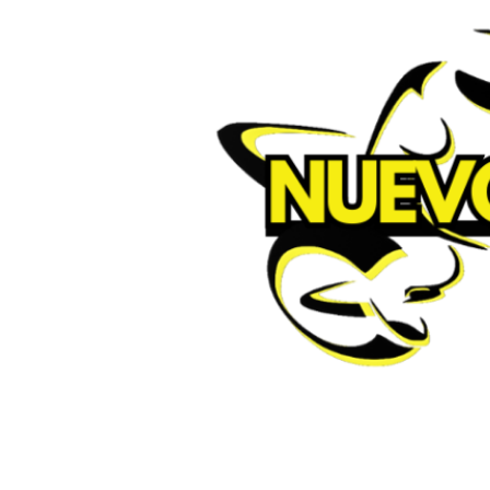
Saltar
al
contenido